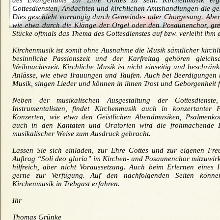
Gottesdiensten, Andachten und kirchlichen Amtshandlungen die ge
Dies geschieht vorrangig durch Gemeinde- oder Chorgesang. Aber 
wie etwa durch die Klänge der Orgel oder den Posaunenchor, gre
Stücke oftmals das Thema des Gottesdienstes auf bzw. verleiht ihm 
Kirchenmusik ist somit ohne Ausnahme die Musik sämtlicher kirchl
besinnliche Passionszeit und der Karfreitag gehören gleichs
Weihnachtszeit. Kirchliche Musik ist nicht einseitig und beschränkt
Anlässe, wie etwa Trauungen und Taufen. Auch bei Beerdigungen 
Musik, singen Lieder und können in ihnen Trost und Geborgenheit f
Neben der musikalischen Ausgestaltung der Gottesdienste
Instrumentalisten, findet Kirchenmusik auch in konzertanter 
Konzerten, wie etwa den Geistlichen Abendmusiken, Psalmenko
auch in den Kantaten und Oratorien wird die frohmachende B
musikalischer Weise zum Ausdruck gebracht.
Lassen Sie sich einladen, zur Ehre Gottes und zur eigenen Fr
Auftrag “Soli deo gloria” im Kirchen- und Posaunenchor mitzuwir
hilfreich, aber nicht Voraussetzung. Auch beim Erlernen eines 
gerne zur Verfügung. Auf den nachfolgenden Seiten könne
Kirchenmusik in Trebgast erfahren.
Ihr
Thomas Grünke