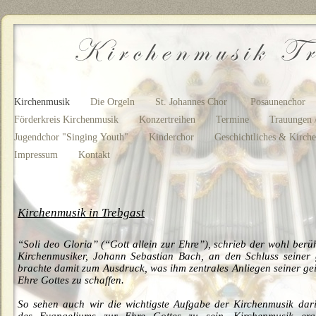
Kirchenmusik
Die Orgeln
St. Johannes Chor
Posaunenchor
Förderkreis Kirchenmusik
Konzertreihen
Termine
Trauungen 
Jugendchor "Singing Youth"
Kinderchor
Geschichtliches & Kirch
Impressum
Kontakt
Kirchenmusik in Trebgast
“Soli deo Gloria” (“Gott allein zur Ehre”), schrieb der wohl berü
Kirchenmusiker, Johann Sebastian Bach, an den Schluss seiner 
brachte damit zum Ausdruck, was ihm zentrales Anliegen seiner ge
Ehre Gottes zu schaffen.
So sehen auch wir die wichtigste Aufgabe der Kirchenmusik dar
des Evangeliums zur Ehre Gottes zu sein. Kirchenmusik erg